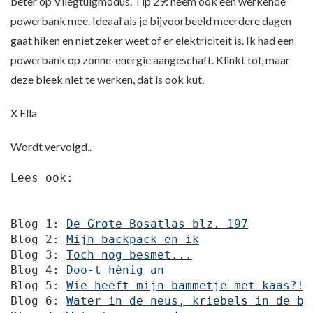
beter op Vliegtuigmodus. Tip 29: neem ook een werkende
powerbank mee. Ideaal als je bijvoorbeeld meerdere dagen
gaat hiken en niet zeker weet of er elektriciteit is. Ik had een
powerbank op zonne-energie aangeschaft. Klinkt tof, maar
deze bleek niet te werken, dat is ook kut.
X Ella
Wordt vervolgd..
Lees ook:

Blog 1: 
De Grote Bosatlas blz. 197
Blog 2: 
Mijn backpack en ik
Blog 3: 
Toch nog besmet...
Blog 4: 
Doo-t hènig an
Blog 5: 
Wie heeft mijn bammetje met kaas?!
Blog 6: 
Water in de neus, kriebels in de bu