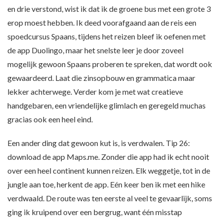
en drie verstond, wist ik dat ik de groene bus met een grote 3
erop moest hebben. Ik deed voorafgaand aan de reis een
spoedcursus Spaans, tijdens het reizen bleef ik oefenen met
de app Duolingo, maar het snelste leer je door zoveel
mogelijk gewoon Spaans proberen te spreken, dat wordt ook
gewaardeerd. Laat die zinsopbouw en grammatica maar
lekker achterwege. Verder kom je met wat creatieve
handgebaren, een vriendelijke glimlach en geregeld muchas
gracias ook een heel eind.
Een ander ding dat gewoon kut is, is verdwalen. Tip 26:
download de app Maps.me. Zonder die app had ik echt nooit
over een heel continent kunnen reizen. Elk weggetje, tot in de
jungle aan toe, herkent de app. Eén keer ben ik met een hike
verdwaald. De route was ten eerste al veel te gevaarlijk, soms
ging ik kruipend over een bergrug, want één misstap