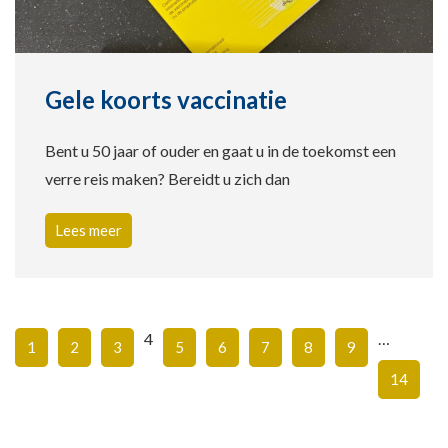
Gele koorts vaccinatie
Bent u 50 jaar of ouder en gaat u in de toekomst een
verre reis maken? Bereidt u zich dan
Lees meer
4
…
1
2
3
5
6
7
8
9
14