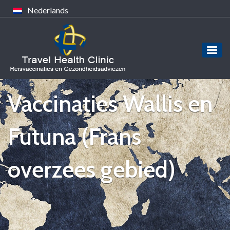
Nederlands
Vaccinaties Wallis en
Futuna (Frans
overzees gebied)