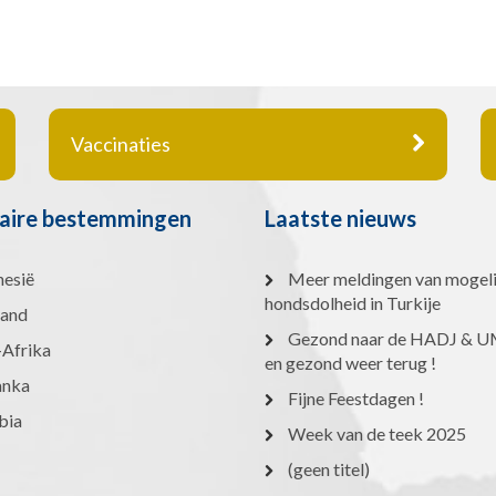
Vaccinaties
aire bestemmingen
Laatste nieuws
nesië
Meer meldingen van mogeli
hondsdolheid in Turkije
land
Gezond naar de HADJ &
-Afrika
en gezond weer terug !
anka
Fijne Feestdagen !
bia
Week van de teek 2025
(geen titel)