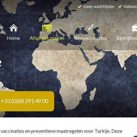
Geen wachttijden
Vakkun
Home
Afspraak maken
Reisvaccinaties
Bedrijfsv
e
+31 (0)88 291 49 00
 vaccinaties en preventieve maatregelen voor Turkije. Deze