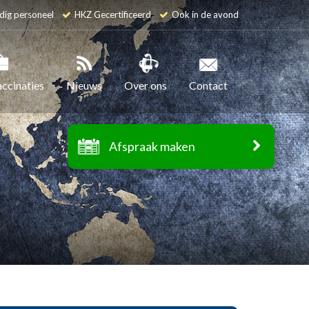
dig personeel
HKZ Gecertificeerd
Ook in de avond
accinaties
Nieuws
Over ons
Contact
Afspraak maken