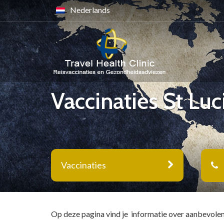
Nederlands
Vaccinaties St Luc
Vaccinaties
Op deze pagina vind je informatie over aanbevolen