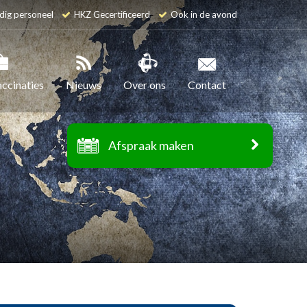
dig personeel
HKZ Gecertificeerd
Ook in de avond
accinaties
Nieuws
Over ons
Contact
Afspraak maken