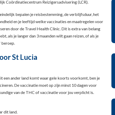
ijk Coördinatiecentrum Reizigersadvisering (LCR).
indelijk bepalen je reisbestemming, de verblijfsduur, het
zondheid en je leeftijd welke vaccinaties en maatregelen voor
iseren door de Travel Health Clinic. Dit is extra van belang
t, als je langer dan 3 maanden wilt gaan reizen, of als je
f beroep.
or St Lucia
 uit een ander land komt waar gele koorts voorkomt, ben je
ccineren. De vaccinatie moet op zijn minst 10 dagen voor
ndige van de THC of vaccinatie voor jou verplicht is.
r dit land.