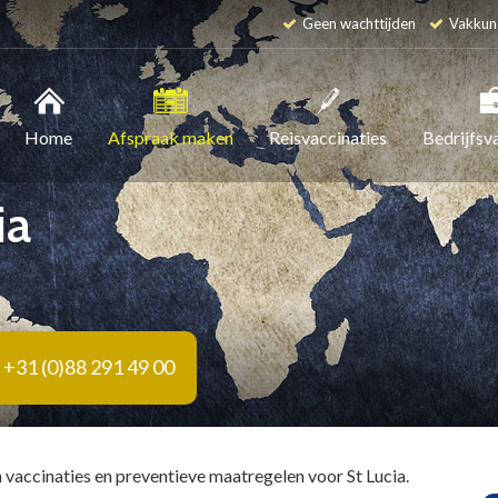
Geen wachttijden
Vakkun
Home
Afspraak maken
Reisvaccinaties
Bedrijfsv
ia
+31 (0)88 291 49 00
 vaccinaties en preventieve maatregelen voor St Lucia.