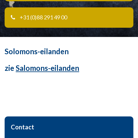
+31 (0)88 291 49 00
Solomons-eilanden
zie
Salomons-eilanden
Contact