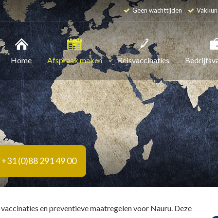
Geen wachttijden
Vakkun
Home
Afspraak maken
Reisvaccinaties
Bedrijfsv
+31 (0)88 291 49 00
 vaccinaties en preventieve maatregelen voor Nauru. Deze