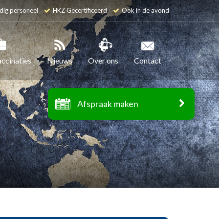
dig personeel
HKZ Gecertificeerd
Ook in de avond
accinaties
Nieuws
Over ons
Contact
Afspraak maken