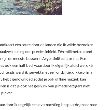
andkaart een route door de landen die ik wilde bezoeken.
haalverkleining nou precies inhield. Eén millimeter stond
u zijn de meeste bussen in Argentinië echt prima. Een
as ook een half bed, waardoor ik eigenlijk altijd wel oké
s ochtends werd ik gewekt met een ontbijtje, dikke prima
otify hebt gedownload zodat je ook offline muziek kan
ren is dat je ook het gesnurk van je medereizigers niet
je over.
waardoor ik tegelijk een overnachting bespaarde, maar naar