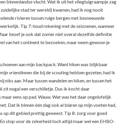
een binnenlandse vlucht. Wat ik uit het vliegtuigraampje zag
zuidelijke stad ter wereld) kwamen, had ik nog nooit
onkelende rivieren tussen ruige bergen met besneeuwde
werkelijk. Tip 7: houd rekening met de seizoenen, wanneer
 Maar besef je ook dat zomer niet overal dezelfde definitie
e deel van het continent te bezoeken, maar neem gewoon je
keschoenen aan mijn backpack. Want hiken was blijkbaar
ijn vriendinnen die bij de scouting hebben gezeten, had ik
ij niks aan. Maar tussen wandelen en hiken, en tussen het
 zit nogal een verschilletje. Dus ik kocht daar
s maar eens op pad. Wauw. Wat was het daar ongelofelijk
et. Dat ik binnen één dag ook al blaren op mijn voeten had,
s op dit gebied prettig geweest. Tip 8: zorg voor goed
. En stop voor de zekerheid toch altijd maar wel een EHBO-