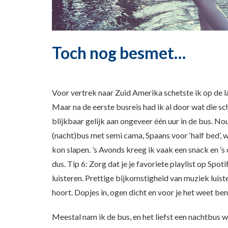
Toch nog besmet…
Voor vertrek naar Zuid Amerika schetste ik op de l
Maar na de eerste busreis had ik al door wat die sc
blijkbaar gelijk aan ongeveer één uur in de bus. No
(nacht)bus met semi cama, Spaans voor ‘half bed’, w
kon slapen. ’s Avonds kreeg ik vaak een snack en ’
dus. Tip 6: Zorg dat je je favoriete playlist op Sp
luisteren. Prettige bijkomstigheid van muziek luiste
hoort. Dopjes in, ogen dicht en voor je het weet ben 
Meestal nam ik de bus, en het liefst een nachtbus 