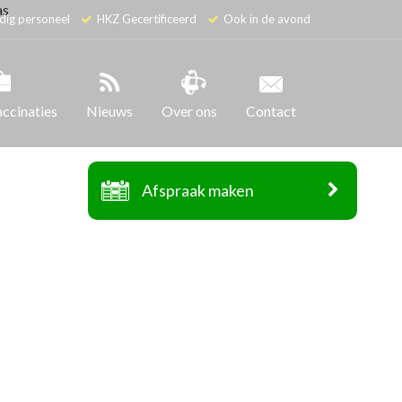
as
dig personeel
HKZ Gecertificeerd
Ook in de avond
accinaties
Nieuws
Over ons
Contact
Afspraak maken