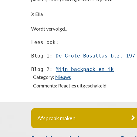
X Ella
Wordt vervolgd..
Lees ook:

Blog 1: 
De Grote Bosatlas blz. 197
Blog 2: 
Mijn backpack en ik
Category:
Nieuws
voor
Comments:
Reacties uitgeschakeld
YOLO,
ik
reis
Afspraak maken
solo
(3)