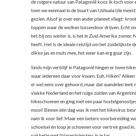
de ruigere natuur van Patagonië koos ik toch voor 
toen we eenmaal in de buurt van Ushuaia (de meest 
gezien. Alsof je over een ander planeet vliegt: kr
toppen waar de wolken tussendoor drijven. Echt on
het bij ons winter is, is het in Zuid Amerika zomer.
heeft. Het is de ideale reistijd om het zuidelijkst
dikke jas en muts mee, het weer kan erg guur zijn.
Sinds mijn verblijf in Patagonië hingen er twee hi
waar iedereen daar voor kwam. Euh, Hiken? Alleen m
er wel eens over gehoord, maar dat wandelen leek m
vlakke Nederland en het ruige zuiden van Argentinië
hikeschoenen en ging met een paar hostelgenootje
mooi! Binnen één dag was ik met het hikevirus besm
nam ik voor lief. Maar een betere voorbereiding wa
schoeisel én loop je schoenen voor vertrek goed in
pakketje met (blaren)pleisters in je tas.