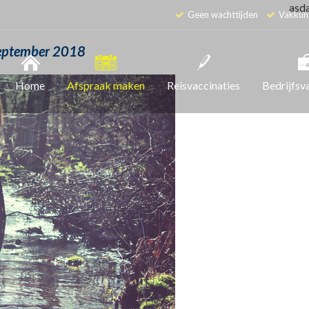
asd
Geen wachttijden
Vakkun
eptember 2018
Home
Afspraak maken
Reisvaccinaties
Bedrijfsv