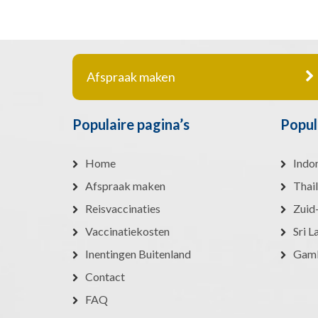
Afspraak maken
Populaire pagina’s
Popul
Home
Indo
Afspraak maken
Thai
Reisvaccinaties
Zuid
Vaccinatiekosten
Sri L
Inentingen Buitenland
Gam
Contact
FAQ