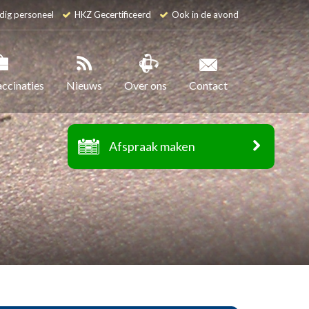
dig personeel
HKZ Gecertificeerd
Ook in de avond
accinaties
Nieuws
Over ons
Contact
Afspraak maken