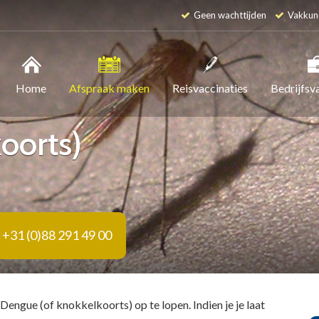
Geen wachttijden
Vakkun
Home
Afspraak maken
Reisvaccinaties
Bedrijfsv
oorts)
+31 (0)88 291 49 00
 Dengue (of knokkelkoorts) op te lopen. Indien je je laat