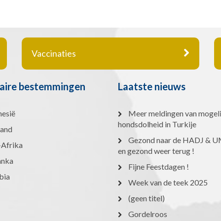
Vaccinaties
aire bestemmingen
Laatste nieuws
nesië
Meer meldingen van mogeli
hondsdolheid in Turkije
land
Gezond naar de HADJ &
-Afrika
en gezond weer terug !
anka
Fijne Feestdagen !
bia
Week van de teek 2025
(geen titel)
Gordelroos