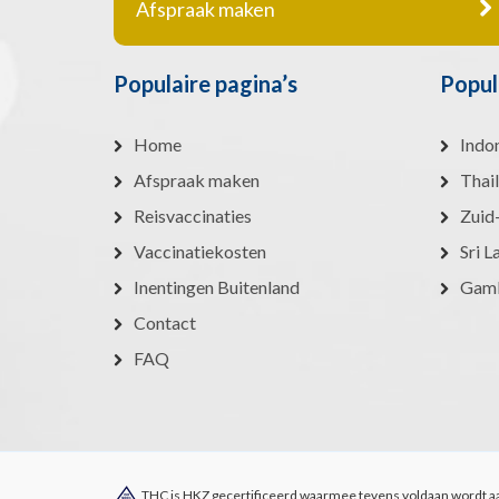
Afspraak maken
Populaire pagina’s
Popul
Home
Indo
Afspraak maken
Thai
Reisvaccinaties
Zuid
Vaccinatiekosten
Sri L
Inentingen Buitenland
Gam
Contact
FAQ
THC is HKZ gecertificeerd waarmee tevens voldaan wordt a