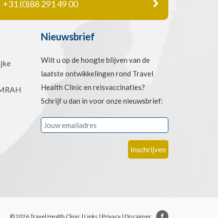
+31 (0)88 291 49 00
Nieuwsbrief
Wilt u op de hoogte blijven van de
jke
laatste ontwikkelingen rond Travel
Health Clinic en reisvaccinaties?
 UMRAH
Schrijf u dan in voor onze nieuwsbrief:
© 2026 Travel Health Clinic |
Links
|
Privacy
|
Discaimer