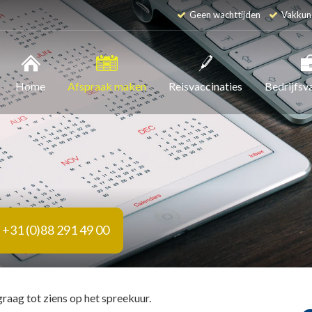
Geen wachttijden
Vakkun
Home
Afspraak maken
Reisvaccinaties
Bedrijfsv
+31 (0)88 291 49 00
raag tot ziens op het spreekuur.