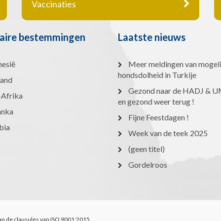
Vaccinaties
aire bestemmingen
Laatste nieuws
nesië
Meer meldingen van mogeli
hondsdolheid in Turkije
land
Gezond naar de HADJ &
-Afrika
en gezond weer terug !
anka
Fijne Feestdagen !
bia
Week van de teek 2025
(geen titel)
Gordelroos
an de clausules van ISO 9001:2015