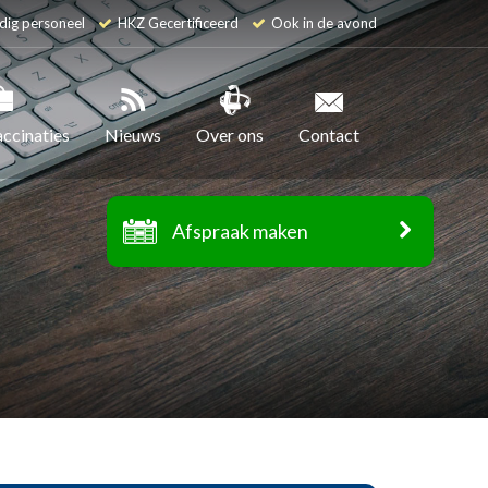
dig personeel
HKZ Gecertificeerd
Ook in de avond
accinaties
Nieuws
Over ons
Contact
Afspraak maken