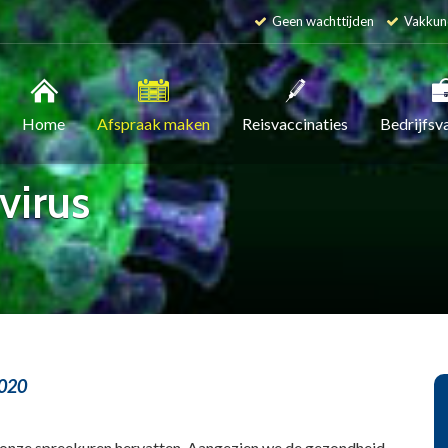
Geen wachttijden
Vakkun
Home
Afspraak maken
Reisvaccinaties
Bedrijfsv
virus
2020
id onze spreekuren hervatten. Aangezien we de gezondheid