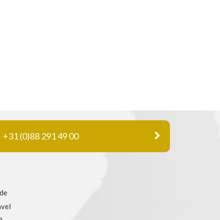
+31 (0)88 291 49 00
 de
avel