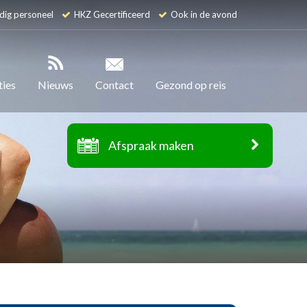
dig personeel
HKZ Gecertificeerd
Ook in de avond
ties
Nieuws
Contact
Gezond op reis
Afspraak maken